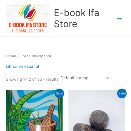
Skip
E-book Ifa
to
content
Store
Home
/ Libros en español
Libros en español
Showing 1–12 of 337 results
Original
Current
Original
Current
Sale!
Sale!
price
price
price
price
was:
is:
was:
is:
$30.00.
$15.00.
$50.00.
$25.00.