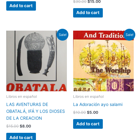
$
30.00
$
15.00
Add to cart
Add to cart
Original
Current
Original
Current
Sale!
Sale!
price
price
price
price
was:
is:
was:
is:
$15.00.
$8.00.
$10.00.
$5.00.
Libros en español
Libros en español
LAS AVENTURAS DE
La Adoración ayo salami
OBATALÁ, IFÁ Y LOS DIOSES
$
10.00
$
5.00
DE LA CREACION
Add to cart
$
15.00
$
8.00
Add to cart