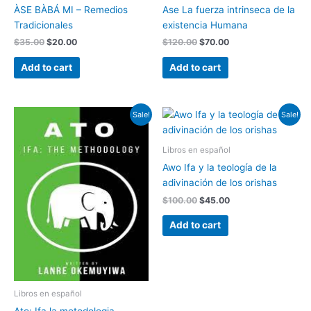
ÀSE BÀBÁ MI – Remedios
Ase La fuerza intrinseca de la
Tradicionales
existencia Humana
$
35.00
$
20.00
$
120.00
$
70.00
Add to cart
Add to cart
Original
Current
Original
Current
Sale!
Sale!
price
price
price
price
was:
is:
was:
is:
$50.00.
$20.00.
$100.00.
$45.00.
Libros en español
Awo Ifa y la teología de la
adivinación de los orishas
$
100.00
$
45.00
Add to cart
Libros en español
Ato: Ifa la metodologia