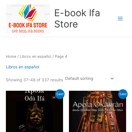
Skip
E-book Ifa
to
content
Store
Home
/
Libros en español
/ Page 4
Libros en español
Showing 37–48 of 337 results
Original
Current
Original
Current
Sale!
Sale!
price
price
price
price
was:
is:
was:
is:
$100.00.
$50.00.
$60.00.
$15.00.